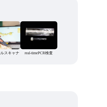
ラルスキャナ
real-timePCR検査