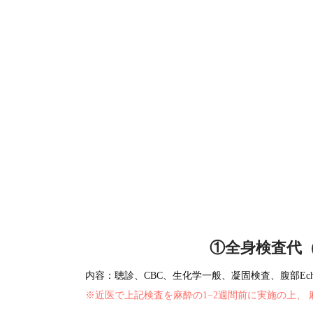
①全身検査代（
内容：聴診、CBC、生化学一般、凝固検査、腹部Echo
※近医で上記検査を麻酔の1−2週間前に実施の上、