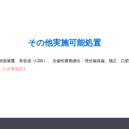
その他実施可能処置
根面被覆、骨造成（GBR）、 含歯性嚢胞摘出・埋伏歯抜歯、矯正、口
いため要相談】