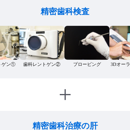
精密歯科検査
トゲン①
歯科レントゲン②
プロービング
3Dオー
+
精密歯科治療の肝