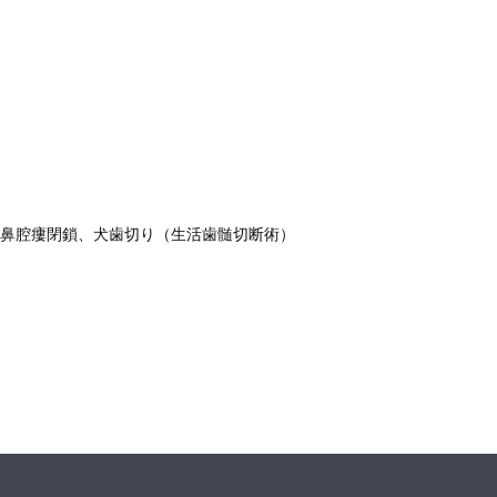
腔鼻腔瘻閉鎖、犬歯切り（生活歯髄切断術）